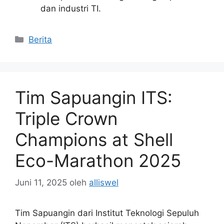
dan industri TI.
Kategori
Berita
Tim Sapuangin ITS:
Triple Crown
Champions at Shell
Eco-Marathon 2025
Juni 11, 2025
oleh
alliswel
Tim Sapuangin dari Institut Teknologi Sepuluh