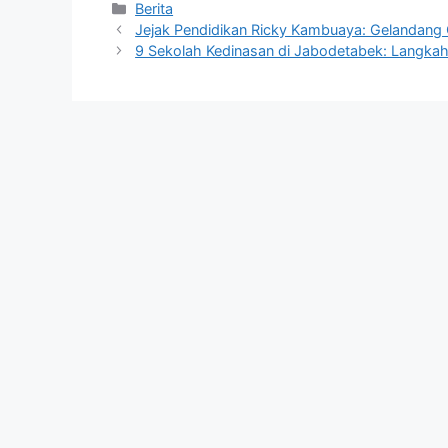
Kategori
Berita
Jejak Pendidikan Ricky Kambuaya: Gelandang 
9 Sekolah Kedinasan di Jabodetabek: Langka