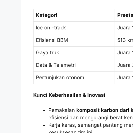
Kategori
Prest
Ice on -track
Juara 
Efisiensi BBM
513 km
Gaya truk
Juara 
Data & Telemetri
Juara 
Pertunjukan otonom
Juara 
Kunci Keberhasilan & Inovasi
Pemakaian
komposit karbon dari
efisiensi dan mengurangi berat ke
Kerja keras, semangat pantang men
kesuksesan tim ini.