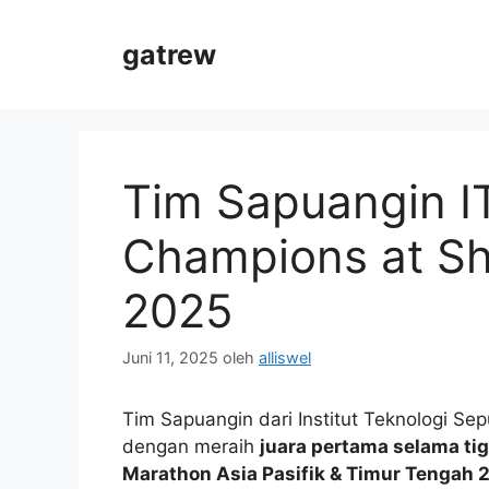
Langsung
ke
gatrew
isi
Tim Sapuangin IT
Champions at Sh
2025
Juni 11, 2025
oleh
alliswel
Tim Sapuangin dari Institut Teknologi Se
dengan meraih
juara pertama selama ti
Marathon Asia Pasifik & Timur Tengah