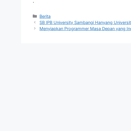
.
Kategori
Berita
SB IPB University Sambangi Hanyang Universi
Menyiapkan Programmer Masa Depan yang Ino