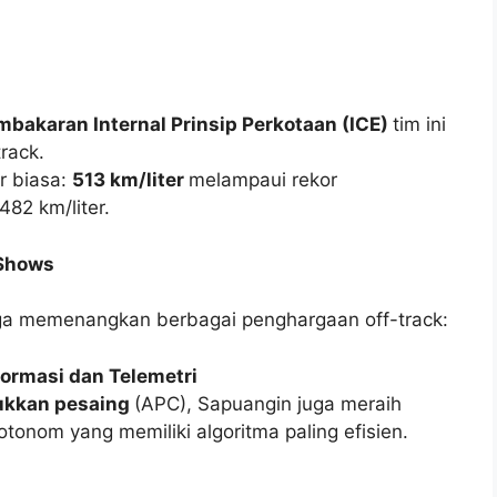
bakaran Internal Prinsip Perkotaan (ICE)
tim ini
rack.
r biasa:
513 km/liter
melampaui rekor
82 km/liter.
Shows
i juga memenangkan berbagai penghargaan off-track:
formasi dan Telemetri
ukkan pesaing
(APC), Sapuangin juga meraih
tonom yang memiliki algoritma paling efisien.