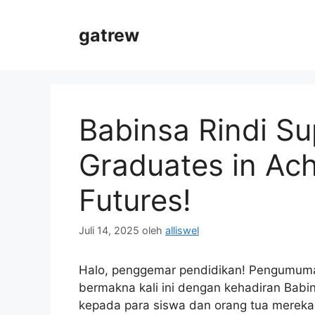
Langsung
ke
gatrew
isi
Babinsa Rindi S
Graduates in Ach
Futures!
Juli 14, 2025
oleh
alliswel
Halo, penggemar pendidikan! Pengumuman
bermakna kali ini dengan kehadiran Bab
kepada para siswa dan orang tua merek