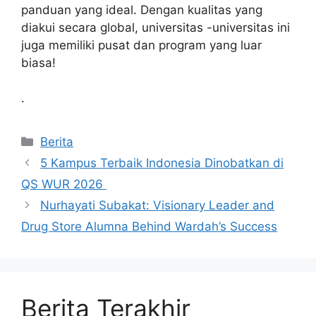
panduan yang ideal. Dengan kualitas yang
diakui secara global, universitas -universitas ini
juga memiliki pusat dan program yang luar
biasa!
.
Kategori
Berita
5 Kampus Terbaik Indonesia Dinobatkan di
QS WUR 2026
Nurhayati Subakat: Visionary Leader and
Drug Store Alumna Behind Wardah’s Success
Berita Terakhir