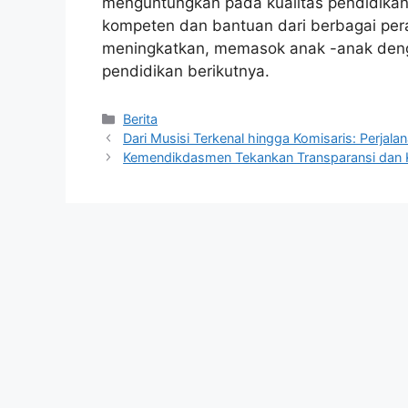
menguntungkan pada kualitas pendidikan
kompeten dan bantuan dari berbagai pera
meningkatkan, memasok anak -anak denga
pendidikan berikutnya.
Kategori
Berita
Dari Musisi Terkenal hingga Komisaris: Perjal
Kemendikdasmen Tekankan Transparansi dan 